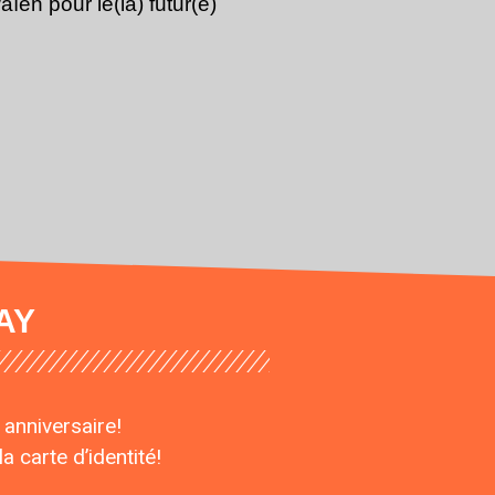
ïen pour le(la) futur(e)
AY
 anniversaire!
a carte d’identité!