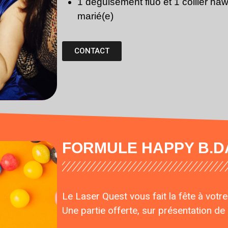
1 déguisement fluo et 1 collier hawa
marié(e)
CONTACT
FORMULE HAPPY B.D
Le Laser Quest vous fait la fête à votre
Une partie offerte, sur présentation de l