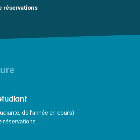
e réservations
E
ture
étudiant
tudiante, de l’année en cours)
 réservations