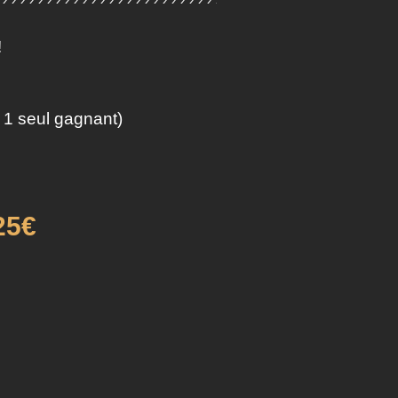
!
 1 seul gagnant)
25€