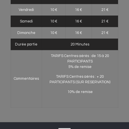
Vendredi
10 €
16 €
21 €
Samedi
10 €
16 €
21 €
Dimanche
10 €
16 €
21 €
Durée partie
20 Minutes
TARIFS Centres aérés : de 15 à 20
PARTICIPANTS
5% de remise
TARIFS Centres aérés : + 20
Commentaires
PARTICIPANTS (SUR RESERVATION)
10% de remise